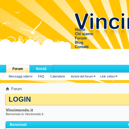
Home
Chi siamo
Forum
Blog
Contatti
Forum
Novità
Messaggi odierni
FAQ
Calendario
Azioni del forum
Link veloci
Forum
LOGIN
.
Vincimondo.it
Benvenuto in Vincimondo.it.
Benvenuti