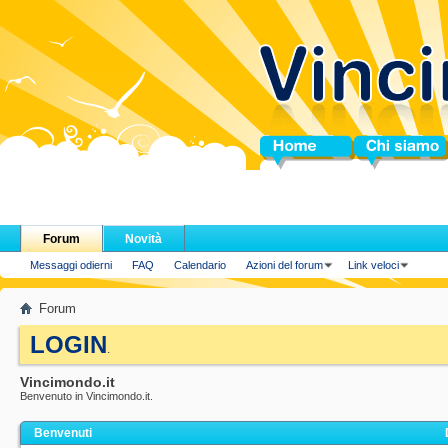
Home
Chi siamo
Forum
Novità
Messaggi odierni
FAQ
Calendario
Azioni del forum
Link veloci
Forum
LOGIN
.
Vincimondo.it
Benvenuto in Vincimondo.it.
Benvenuti